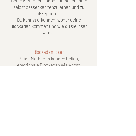
Beide Methoden können dir helfen, dich
selbst besser kennenzulernen und zu
akzeptieren.
Du kannst erkennen, woher deine
Blockaden kommen und wie du sie lösen
kannst.
Blockaden lösen
Beide Methoden können helfen,
emotionale Blockaden wie Angst,
Schuldgefühle, Überlastung oder
Beziehungsschwierigkeiten zu lösen.
Persönliche Entwicklung
Beide Methoden können dir helfen, dich
persönlich
weiterzuentwickeln
und dein
volles Potenzial zu entfalten.