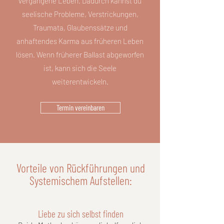
vergangene Leben. Dadurch kannst du
seelische Probleme, Verstrickungen,
Traumata, Glaubenssätze und
anhaftendes Karma aus früheren Leben
lösen. Wenn früherer Ballast abgeworfen
ist, kann sich die Seele
weiterentwickeln.
Termin vereinbaren
Vorteile von Rückführungen und
Systemischem Aufstellen:
Liebe zu sich selbst finden